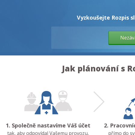
Vyzkoušejte Rozpis sl
Nezáv
Jak plánování s R
1. Společně nastavíme Váš účet
2. Pracovní
tak, aby odpovídal Vašemu provozu,
přímo do sy