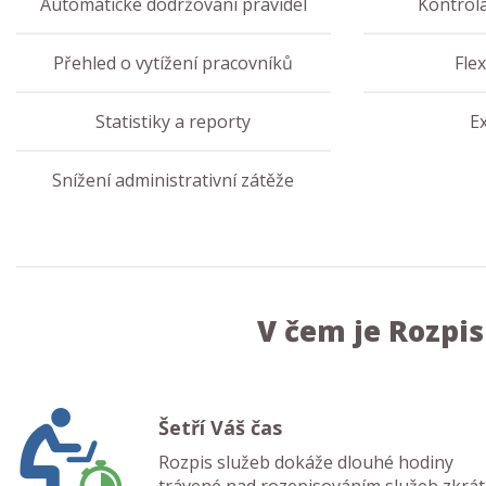
Automatické dodržování pravidel
Kontrol
Přehled o vytížení pracovníků
Flex
Statistiky a reporty
Ex
Snížení administrativní zátěže
V čem je Rozpis
Šetří Váš čas
Rozpis služeb dokáže dlouhé hodiny
trávené nad rozepisováním služeb zkrát