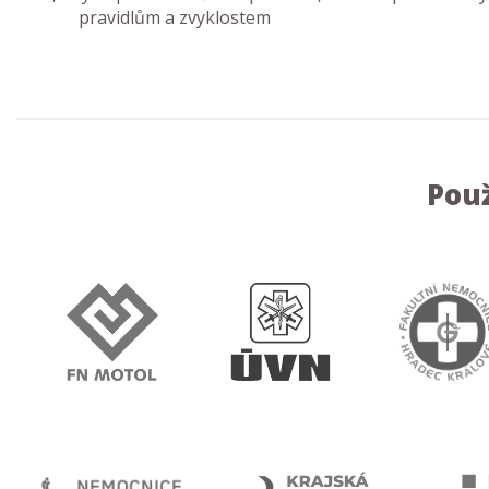
pravidlům a zvyklostem
Použ